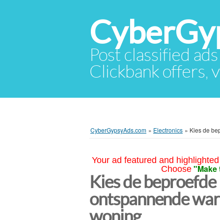
CyberGy
Post classified ads
Clickbank offers, v
CyberGypsyAds.com
»
Electronics
»
Kies de be
Your ad featured and highlighted 
"Make 
Choose
Kies de beproefde
ontspannende warm
woning