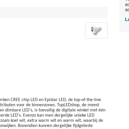
ac
ad
L
ken CREE chip LED en Epistar LED, de top-of-the-line
ttributen voor de binnenzones. TopLEDshop, de meest
n dimbare LED's, is toevallig de digitale winkel met één
eerde LED's. Evenzo kan men dergelijke unieke LED
zoals koel wit, extra warm wit en warm wit, waarbij de
onwijken. Bovendien kunnen dergelijke tijdgeteste