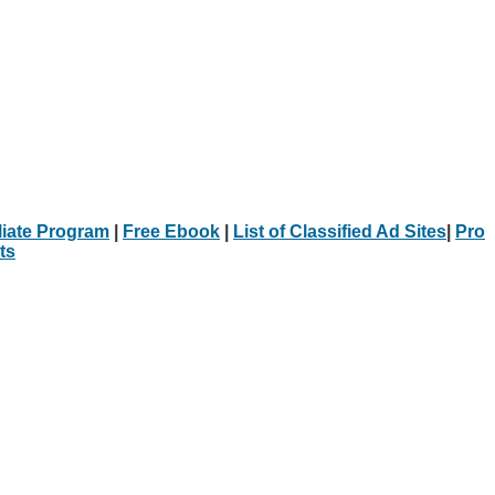
iliate Program
|
Free Ebook
|
List of Classified Ad Sites
|
Pro
ts