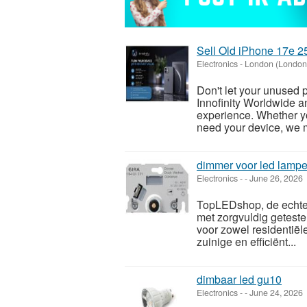
Sell Old iPhone 17e 2
Electronics
-
London (London
Don't let your unused
Innofinity Worldwide an
experience. Whether y
need your device, we m
dimmer voor led lamp
Electronics
-
-
June 26, 2026
TopLEDshop, de echte 
met zorgvuldig getest
voor zowel residentiël
zuinige en efficiënt...
dimbaar led gu10
Electronics
-
-
June 24, 2026