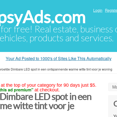
psyAds.com
Login
Registe
 for free! Real estate, business
ehicles, products and services.
Your Ad Posted to 1000's of Sites Like This Automatically
proefde Dimbare LED spot in een ontspannende warme witte tint voor je woning
at the top of your category for 90 days just $5.
Ma
this ad premium"
at checkout.
 Dimbare LED spot in een
C
e witte tint voor je
Yo