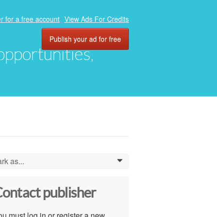
r for a free account
View Ads For Credits
Publish your ad for free
 opportunities,
rk as...
0
ontact publisher
u must log in or register a new