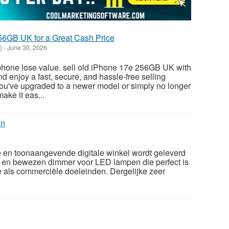
56GB UK for a Great Cash Price
)
-
June 30, 2026
 phone lose value. sell old iPhone 17e 256GB UK with
d enjoy a fast, secure, and hassle-free selling
ou've upgraded to a newer model or simply no longer
ake it eas...
en
en toonaangevende digitale winkel wordt geleverd
e en bewezen dimmer voor LED lampen die perfect is
e als commerciële doeleinden. Dergelijke zeer